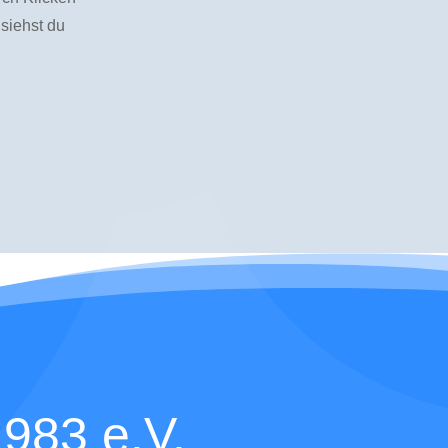
 siehst du
983 e.V.