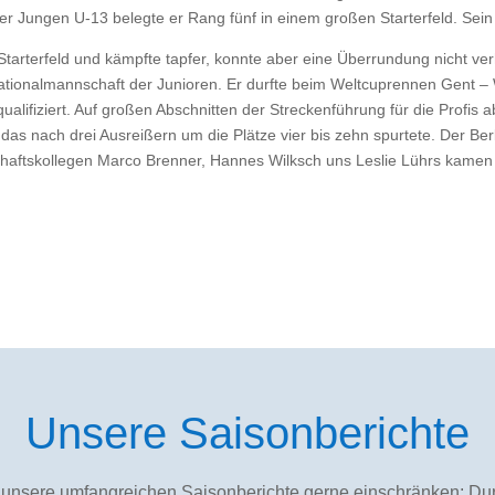
 Jungen U-13 belegte er Rang fünf in einem großen Starterfeld. Sein 
tarterfeld und kämpfte tapfer, konnte aber eine Überrundung nicht v
ationalmannschaft der Junioren. Er durfte beim Weltcuprennen Gent – 
lifiziert. Auf großen Abschnitten der Streckenführung für die Profis a
das nach drei Ausreißern um die Plätze vier bis zehn spurtete. Der Berli
ftskollegen Marco Brenner, Hannes Wilksch uns Leslie Lührs kamen eb
Unsere Saisonberichte
 unsere umfangreichen Saisonberichte gerne einschränken: Dur