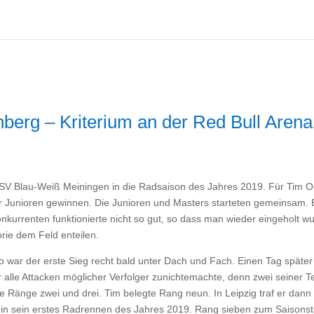
nberg – Kriterium an der Red Bull Arena
SV Blau-Weiß Meiningen in die Radsaison des Jahres 2019. Für Tim Oe
r Junioren gewinnen. Die Junioren und Masters starteten gemeinsam. E
rrenten funktionierte nicht so gut, so dass man wieder eingeholt wur
ie dem Feld enteilen.
so war der erste Sieg recht bald unter Dach und Fach. Einen Tag späte
er alle Attacken möglicher Verfolger zunichtemachte, denn zwei seine
die Ränge zwei und drei. Tim belegte Rang neun. In Leipzig traf er da
n sein erstes Radrennen des Jahres 2019. Rang sieben zum Saisonstar